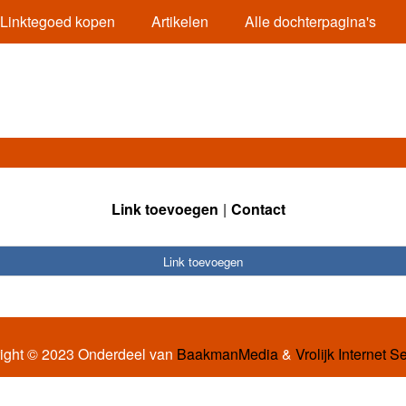
Linktegoed kopen
Artikelen
Alle dochterpagina's
Link toevoegen
Contact
Link toevoegen
ight © 2023 Onderdeel van
BaakmanMedia
&
Vrolijk Internet S